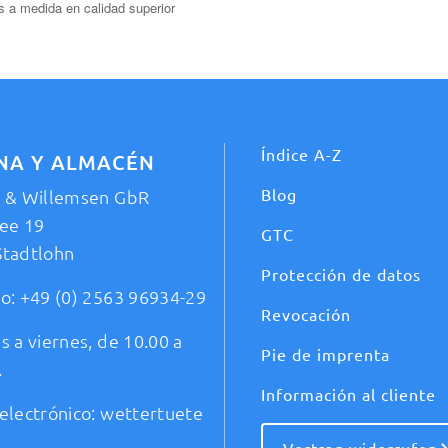
 a medida en calidad superior
Índice A-Z
INA Y ALMACÉN
Blog
t & Willemsen GbR
ee 19
GTC
Stadtlohn
Protección de datos
no:
+49 (0) 2563 96934-29
Revocación
s a viernes, de 10.00 a
Pie de imprenta
.
Información al cliente
electrónico:
wettertuete