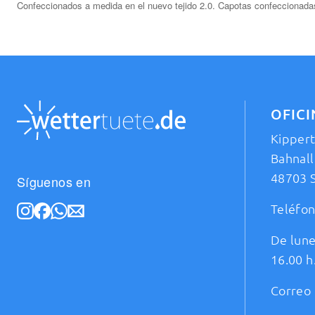
Confeccionados a medida en el nuevo tejido 2.0. Capotas confeccionadas
OFIC
Kipper
Bahnall
48703 
Síguenos en
Teléfo
De lune
16.00 h
Correo 