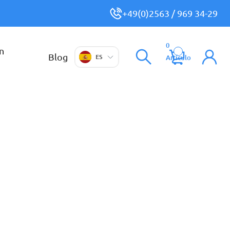
+49(0)2563 / 969 34-29
0
n
Blog
ES
Artículo