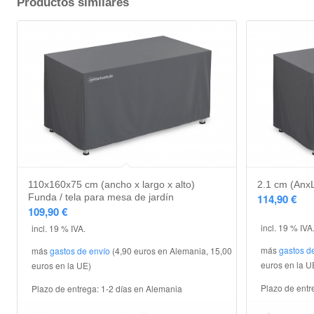
Productos similares
110x160x75 cm (ancho x largo x alto)
2.1 cm (AnxL
Funda / tela para mesa de jardín
114,90
€
109,90
€
incl. 19 % IVA
incl. 19 % IVA.
más
gastos d
más
gastos de envío
(4,90 euros en Alemania, 15,00
euros en la U
euros en la UE)
Plazo de entr
Plazo de entrega:
1-2 días en Alemania