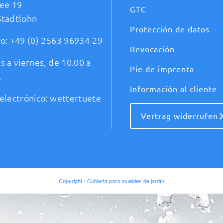
ee 19
GTC
Stadtlohn
Protección de datos
no:
+49 (0) 2563 96934-29
Revocación
s a viernes, de 10.00 a
Pie de imprenta
.
Información al cliente
electrónico:
wettertuete
Vertrag widerrufen
Copyright - Cubierta para muebles de jardín