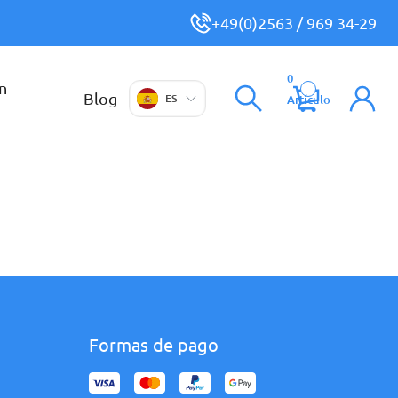
+49(0)2563 / 969 34-29
0
n
Blog
ES
Artículo
Formas de pago