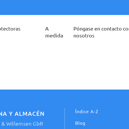
otectoras
A
Póngase en contacto co
medida
nosotros
Índice A-Z
INA Y ALMACÉN
Blog
t & Willemsen GbR