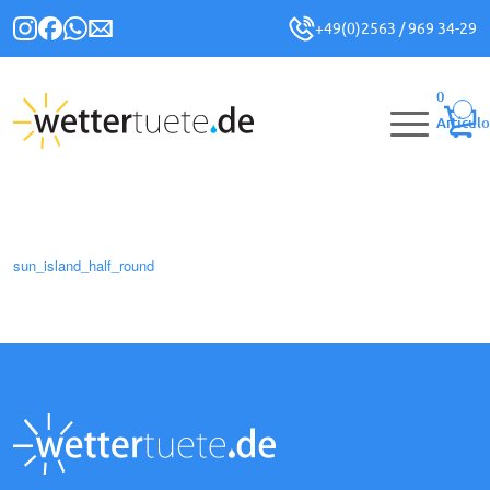
+49(0)2563 / 969 34-29
0
Artículo
sun_island_half_round