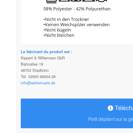
Le fabricant du produit est :
Kippert & Willemsen GbR
Bahnallee 19
48703 Stadtlohn
Tél. 02563 96934-29
info@wettertuete.de
Téléch
Petit dépliant sur la 