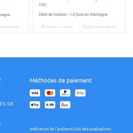
l'UE)
Délai de livraison :
1-2 jours en Allemagne
emagne
Ajouter au panier
Afficher les détails
r les détails
Méthodes de paiement
Z
ES DE
s
Indication de l'authenticité des évaluations