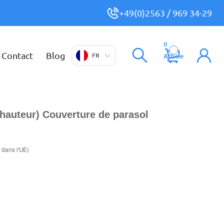
+49(0)2563 / 969 34-29
0
Contact
Blog
FR
Article
 hauteur) Couverture de parasol
 dans l'UE)