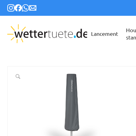
Hou
Lancement
sta