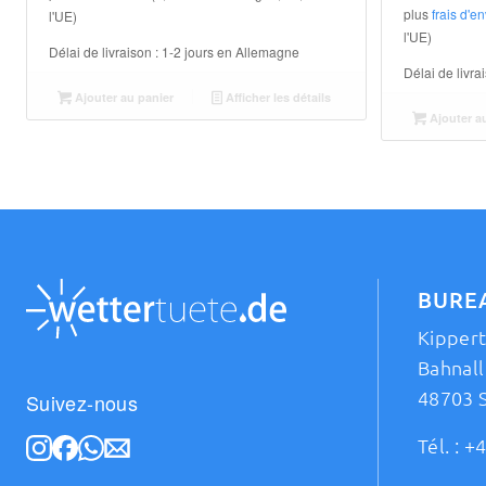
plus
frais d'e
l'UE)
l'UE)
Délai de livraison :
1-2 jours en Allemagne
Délai de livra
Ajouter au panier
Afficher les détails
Ajouter a
BURE
Kipper
Bahnall
48703 
Suivez-nous
Tél. :
+4