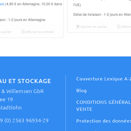
nvoi
(4,90 € en Allemagne, 15,00 € dans
l'UE)
Délai de livraison :
1-2 jours en All
ison :
1-2 jours en Allemagne
Ajouter au panier
Affiche
u panier
Afficher les détails
Couverture Lexique A-
AU ET STOCKAGE
Blog
t & Willemsen GbR
ee 19
CONDITIONS GÉNÉRAL
Stadtlohn
VENTE
9 (0) 2563 96934-29
Protection des donnée