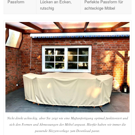
Passform
Lücken an Ecken,
Perfekte Passform für
rutschig
achteckige Möbel
Nicht direkt achteckig, aber Sie zeigt wie eine Maßanfertigung optimal funktioniert und
sich den Formen und Abmessungen der Möbel anpasst. Hierfür haben wir immer die
passende Skizzenvorlage zum Download parat.