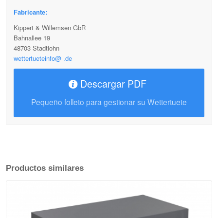
Fabricante:
Kippert & Willemsen GbR
Bahnallee 19
48703 Stadtlohn
wettertueteinfo@ .de
Descargar PDF
Pequeño folleto para gestionar su Wettertuete
Productos similares