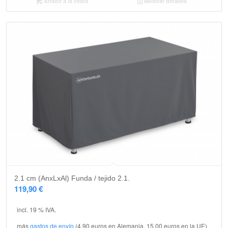
Añadir a la cesta
Mostrar detalles
2.1 cm (AnxLxAl) Funda / tejido 2.1.
119,90
€
incl. 19 % IVA.
más
gastos de envío
(4,90 euros en Alemania, 15,00 euros en la UE)