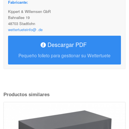
Fabricante:
Kippert & Willemsen GbR
Bahnallee 19
48703 Stadtlohn
wettertueteinfo@ .de
Descargar PDF
Pequeño folleto para gestionar su Wettertuete
Productos similares