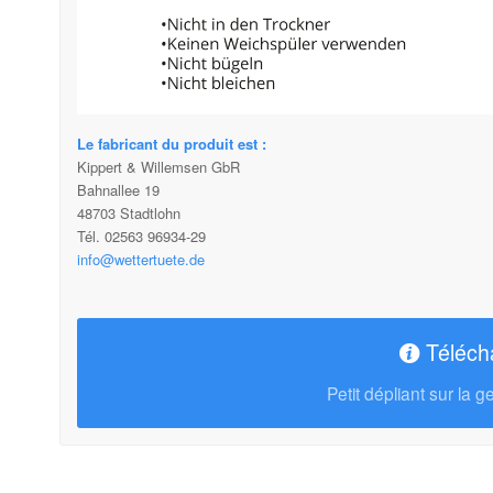
Le fabricant du produit est :
Kippert & Willemsen GbR
Bahnallee 19
48703 Stadtlohn
Tél. 02563 96934-29
info@wettertuete.de
Téléch
Petit dépliant sur la 