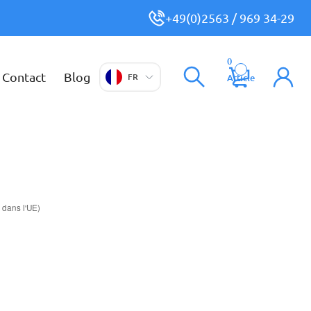
+49(0)2563 / 969 34-29
0
Contact
Blog
FR
Article
 dans l'UE)