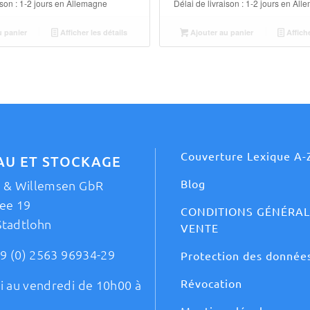
ison :
1-2 jours en Allemagne
Délai de livraison :
1-2 jours en All
u panier
Afficher les détails
Ajouter au panier
Affiche
Couverture Lexique A-
AU ET STOCKAGE
Blog
t & Willemsen GbR
ee 19
CONDITIONS GÉNÉRAL
Stadtlohn
VENTE
9 (0) 2563 96934-29
Protection des donnée
Révocation
i au vendredi de 10h00 à