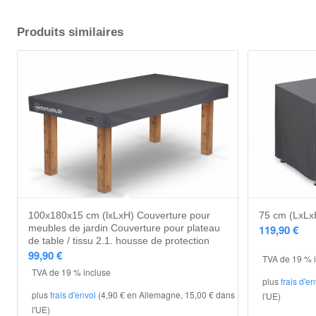
Produits similaires
5.00
100x180x15 cm (lxLxH) Couverture pour
75 cm (LxLxH
meubles de jardin Couverture pour plateau
119,90
€
de table / tissu 2.1. housse de protection
99,90
€
TVA de 19 % 
TVA de 19 % incluse
plus
frais d'e
plus
frais d'envoi
(4,90 € en Allemagne, 15,00 € dans
l'UE)
l'UE)