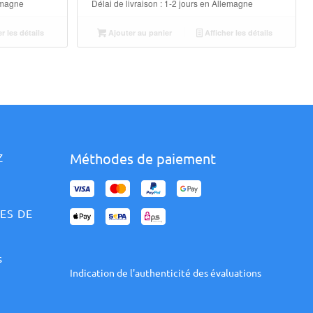
emagne
Délai de livraison :
1-2 jours en Allemagne
r les détails
Ajouter au panier
Afficher les détails
Méthodes de paiement
Z
ES DE
s
Indication de l'authenticité des évaluations