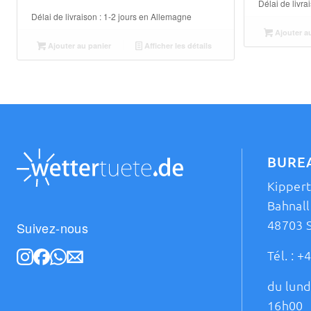
Délai de livra
Délai de livraison :
1-2 jours en Allemagne
Ajouter a
Ajouter au panier
Afficher les détails
BURE
Kipper
Bahnall
48703 
Suivez-nous
Tél. :
+4
du lund
16h00