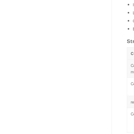
St
C
C
m
C
re
C