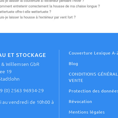
uis-je laisser la couverture à l'extérieur pendant l'hiver ?
omment entretenir correctement la housse de ma chaise longue ?
ettertuete offre-t-elle wettertuete ?
uis-je laisser la housse à l'extérieur par vent fort ?
Couverture Lexique A-
AU ET STOCKAGE
Blog
t & Willemsen GbR
ee 19
CONDITIONS GÉNÉRAL
Stadtlohn
VENTE
9 (0) 2563 96934-29
Protection des donnée
Révocation
i au vendredi de 10h00 à
Mentions légales