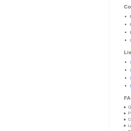
Co
Li
FA
Q
P
C
L