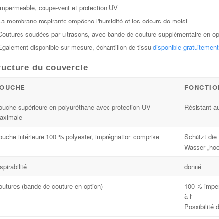
Imperméable, coupe-vent et protection UV
La membrane respirante empêche l'humidité et les odeurs de moisi
Coutures soudées par ultrasons, avec bande de couture supplémentaire en op
Également disponible sur mesure, échantillon de tissu
disponible gratuitemen
ructure du couvercle
OUCHE
FONCTIO
ouche supérieure en polyuréthane avec protection UV
Résistant a
aximale
ouche intérieure 100 % polyester, imprégnation comprise
Schützt die
Wasser „hoc
spirabilité
donné
outures (bande de couture en option)
100 % imper
à l'
Possibilité 