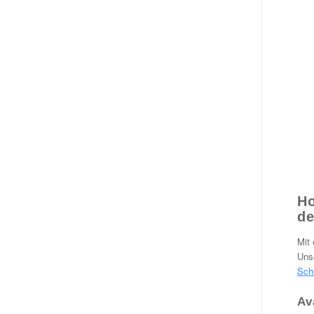
Ho
de
Mit 
Uns
Sch
Av