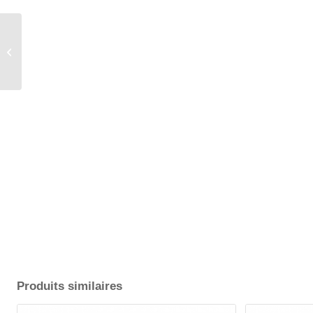
75 cm (LxLxH)
Couverture / Tissu 2.1.
Produits similaires