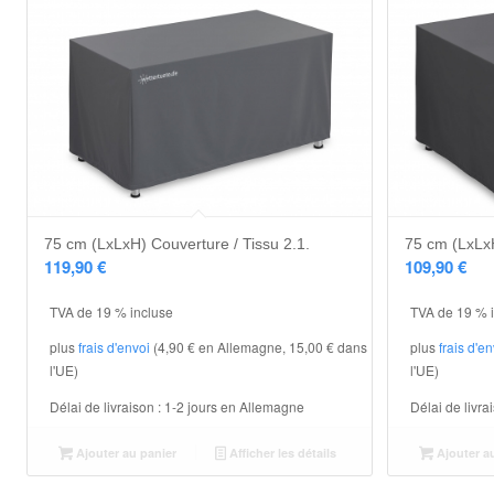
75 cm (LxLxH) Couverture / Tissu 2.1.
75 cm (LxLxH
119,90
€
109,90
€
TVA de 19 % incluse
TVA de 19 % 
plus
frais d'envoi
(4,90 € en Allemagne, 15,00 € dans
plus
frais d'e
l'UE)
l'UE)
Délai de livraison :
1-2 jours en Allemagne
Délai de livra
Ajouter au panier
Afficher les détails
Ajouter a