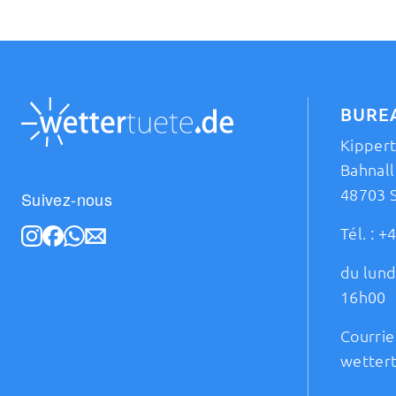
BURE
Kipper
Bahnall
48703 
Suivez-nous
Tél. :
+4
du lund
16h00
Courrie
wetter