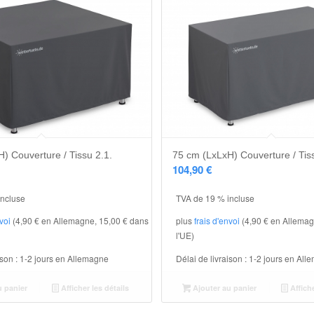
) Couverture / Tissu 2.1.
75 cm (LxLxH) Couverture / Tis
104,90
€
incluse
TVA de 19 % incluse
nvoi
(4,90 € en Allemagne, 15,00 € dans
plus
frais d'envoi
(4,90 € en Allemag
l'UE)
ison :
1-2 jours en Allemagne
Délai de livraison :
1-2 jours en All
u panier
Afficher les détails
Ajouter au panier
Affiche