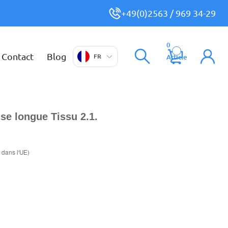
+49(0)2563 / 969 34-29
0
Contact
Blog
FR
Article
se longue Tissu 2.1.
 dans l'UE)