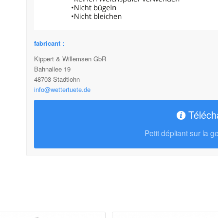
fabricant :
Kippert & Willemsen GbR
Bahnallee 19
48703 Stadtlohn
info@wettertuete.de
Téléch
Petit dépliant sur la 