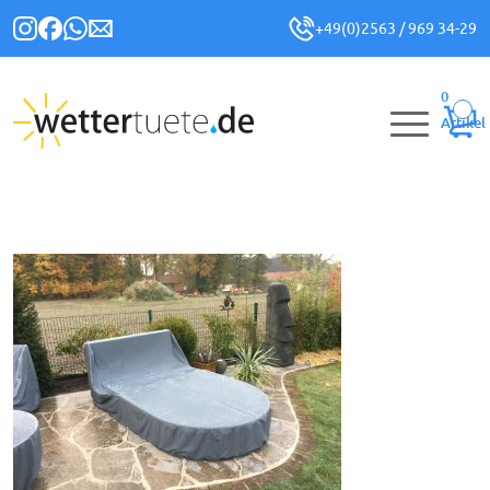
+49(0)2563 / 969 34-29
0
Artikel