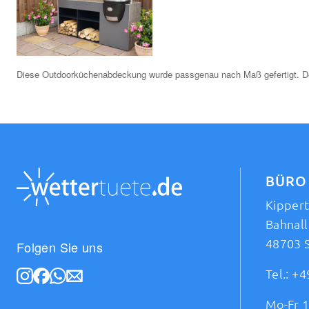
Diese Outdoorküchenabdeckung wurde passgenau nach Maß gefertigt. Der K
BÜRO
Kipper
Bahnall
48703 
Folgen Sie uns
Tel.:
+4
Mo-Fr 1