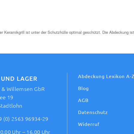
eramikgrill ist unter der Schutzhülle optimal geschützt. Die Abdeckung ist 
Abdeckung Lexikon A-
 UND LAGER
Blog
t & Willemsen GbR
ee 19
AGB
Stadtlohn
Datenschutz
9 (0) 2563 96934-29
Widerruf
0.00 Uhr – 16.00 Uhr