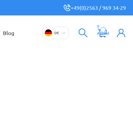
+49(0)2563 / 969 34-29
0
Blog
DE
Artikel