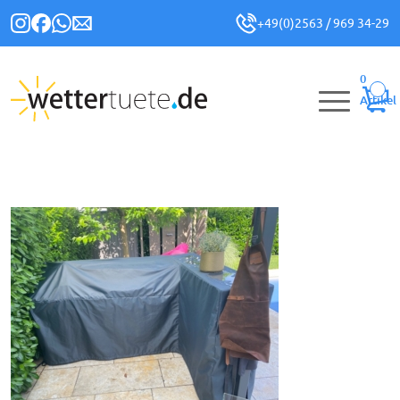
+49(0)2563 / 969 34-29
0
Artikel