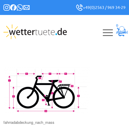
+49(0)2563 / 969 34-29
0
Artikel
fahrradabdeckung_nach_mass