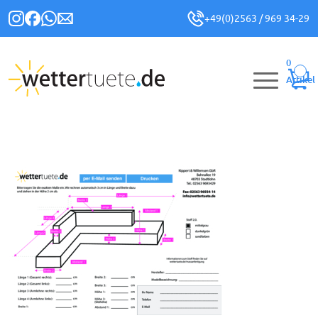
+49(0)2563 / 969 34-29
0
Artikel