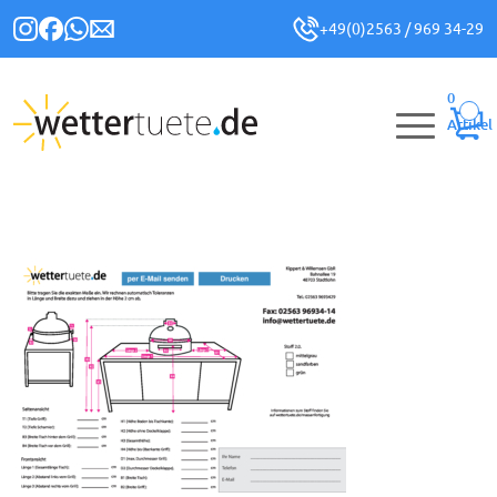
+49(0)2563 / 969 34-29
0
Artikel