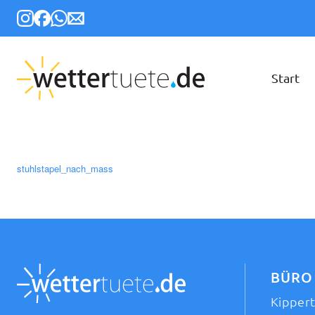
Start
stuhlstapel_nach_mass
BÜRO
Kipper