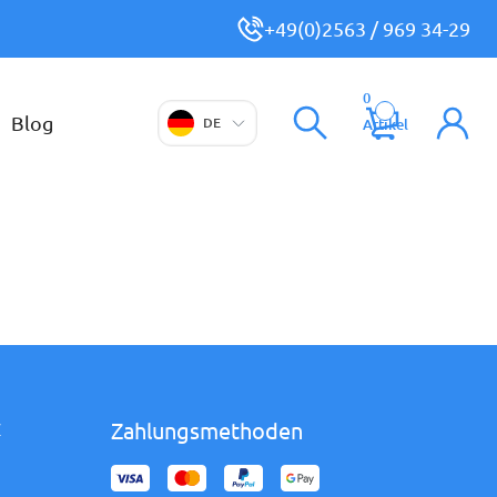
+49(0)2563 / 969 34-29
0
Blog
DE
Artikel
Zahlungsmethoden
Z