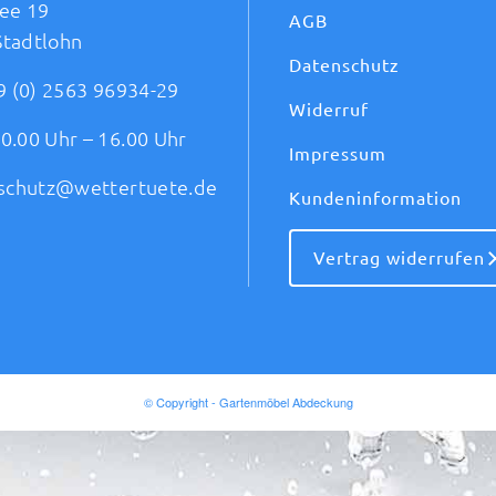
ee 19
AGB
Stadtlohn
Datenschutz
9 (0) 2563 96934-29
Widerruf
0.00 Uhr – 16.00 Uhr
Impressum
schutz@wettertuete.de
Kundeninformation
Vertrag widerrufen
© Copyright - Gartenmöbel Abdeckung