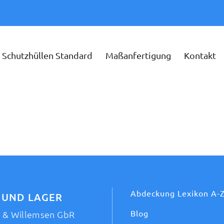
Schutzhüllen Standard
Maßanfertigung
Kontakt
Abdeckung Lexikon A-
 UND LAGER
Blog
t & Willemsen GbR