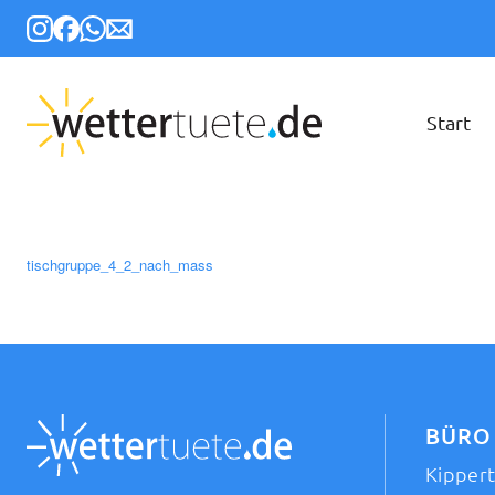
Start
tischgruppe_4_2_nach_mass
BÜRO
Kipper