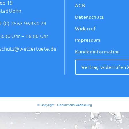
ee 19
AGB
Stadtlohn
Datenschutz
9 (0) 2563 96934-29
Widerruf
0.00 Uhr – 16.00 Uhr
Impressum
schutz@wettertuete.de
Kundeninformation
Vertrag widerrufen
© Copyright - Gartenmöbel Abdeckung