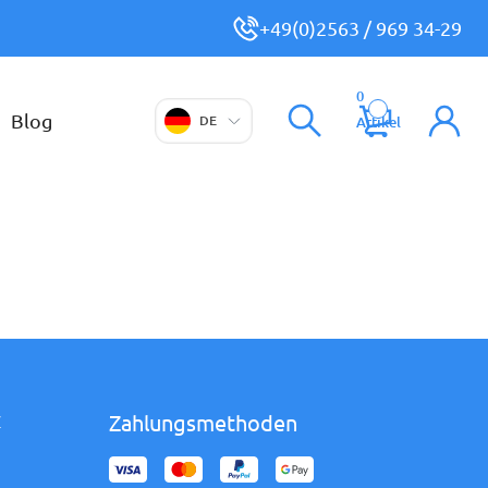
+49(0)2563 / 969 34-29
0
Blog
DE
Artikel
Zahlungsmethoden
Z