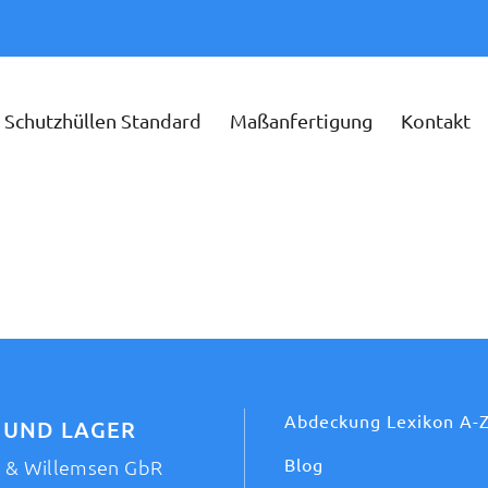
Schutzhüllen Standard
Maßanfertigung
Kontakt
Abdeckung Lexikon A-
 UND LAGER
Blog
t & Willemsen GbR