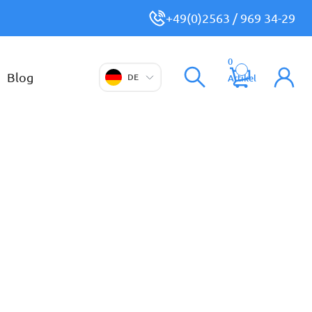
+49(0)2563 / 969 34-29
0
Blog
DE
Artikel