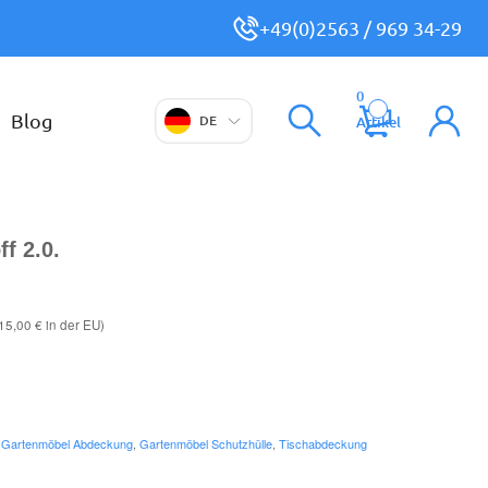
+49(0)2563 / 969 34-29
0
Blog
DE
Artikel
f 2.0.
15,00 € in der EU)
,
Gartenmöbel Abdeckung
,
Gartenmöbel Schutzhülle
,
Tischabdeckung