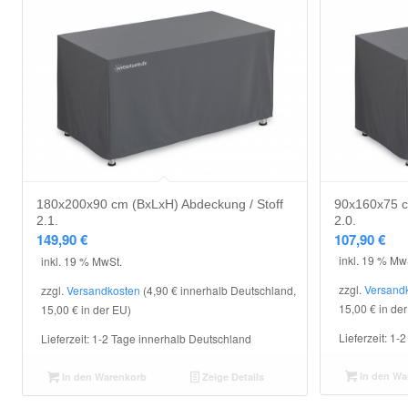
180x200x90 cm (BxLxH) Abdeckung / Stoff
90x160x75 cm
2.1.
2.0.
149,90
€
107,90
€
inkl. 19 % Mw
inkl. 19 % MwSt.
zzgl.
Versand
zzgl.
Versandkosten
(4,90 € innerhalb Deutschland,
15,00 € in de
15,00 € in der EU)
Lieferzeit:
1-2
Lieferzeit:
1-2 Tage innerhalb Deutschland
In den Wa
In den Warenkorb
Zeige Details