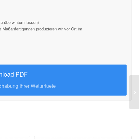
te überwintern lassen)
 Maßanfertigungen produzieren wir vor Ort im
nload PDF
ndhabung Ihrer Wettertuete