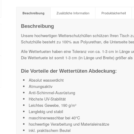
Beschreibung
Zusätzliche Information
Produktsicherheit
Beschreibung
Unsere hochwertigen Wetterschutzhüllen schützen Ihren Tisch z
Schutzhülle besteht zu 100% aus Polyurethan, die Unterseite be
Alle Wettertueten haben eine Toleranz von ca. 1-3 cm in Länge un
Die Wettertuete ist somit 1-3 cm (in Länge und Breite) größer al
Die Vorteile der Wettertüten Abdeckung:
Absolut wasserdicht
Atmungsaktiv
Anti-Schimmel-Ausrüstung
Höchste UV-Stabilität
Leichtes Gewebe, 190 g/m²
Langlebig und stabil
maschinenwaschbar bei 40°C
hochwertige Verarbeitung und Materialeinsätze
inkl. praktischem Beutel