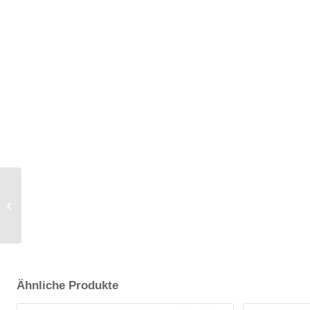
100x180x15 cm
(BxLxH) Gartenmöbel
Abdeckung
Tischplattenabdeckung
/ Stoff 2.1....
Ähnliche Produkte