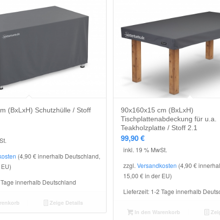
 (BxLxH) Schutzhülle / Stoff
90x160x15 cm (BxLxH)
Tischplattenabdeckung für u.a.
Teakholzplatte / Stoff 2.1
99,90
€
St.
inkl. 19 % MwSt.
kosten
(4,90 € innerhalb Deutschland,
zzgl.
Versandkosten
(4,90 € innerha
r EU)
15,00 € in der EU)
 Tage innerhalb Deutschland
Lieferzeit:
1-2 Tage innerhalb Deuts
renkorb
Zeige Details
In den Warenkorb
Zeig