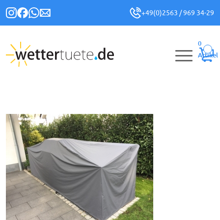
+49(0)2563 / 969 34-29
0
Artikel