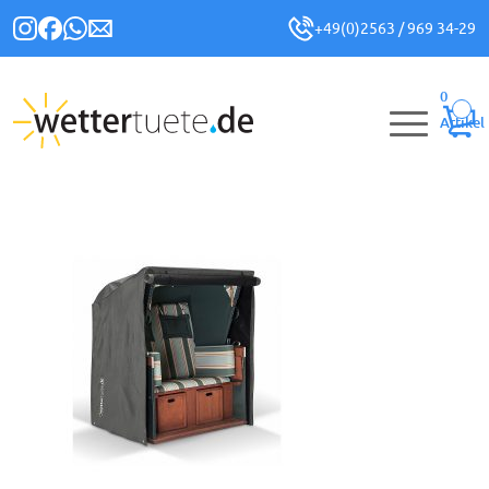
+49(0)2563 / 969 34-29
0
Artikel