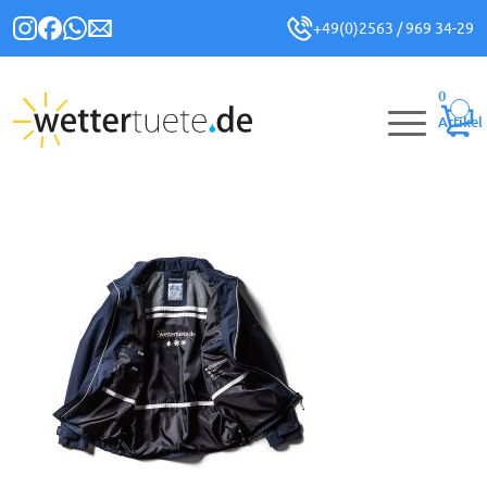
+49(0)2563 / 969 34-29
0
Artikel