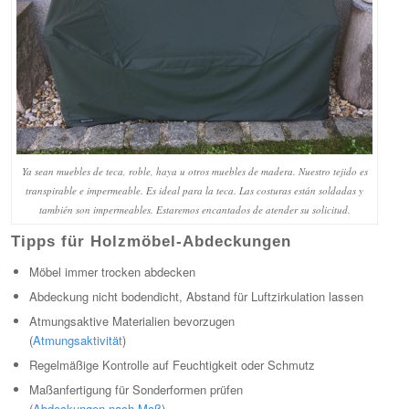
Ya sean muebles de teca, roble, haya u otros muebles de madera. Nuestro tejido es
transpirable e impermeable. Es ideal para la teca. Las costuras están soldadas y
también son impermeables. Estaremos encantados de atender su solicitud.
Tipps für Holzmöbel-Abdeckungen
Möbel immer trocken abdecken
Abdeckung nicht bodendicht, Abstand für Luftzirkulation lassen
Atmungsaktive Materialien bevorzugen
(
Atmungsaktivität
)
Regelmäßige Kontrolle auf Feuchtigkeit oder Schmutz
Maßanfertigung für Sonderformen prüfen
(
Abdeckungen nach Maß
)