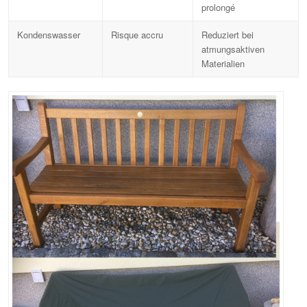
prolongé
Kondenswasser
Risque accru
Reduziert bei
atmungsaktiven
Materialien