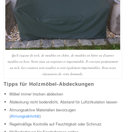
Qu'il s'agisse de teck, de meubles en chêne, de meubles en hêtre ou d'autres
meubles en bois. Notre tissu est respirant et imperméable. Il convient parfaitement
au teck. Les coutures sont soudées et sont également imperméables. Nous nous
réjouissons de votre demande.
Tipps für Holzmöbel-Abdeckungen
Möbel immer trocken abdecken
Abdeckung nicht bodendicht, Abstand für Luftzirkulation lassen
Atmungsaktive Materialien bevorzugen
(
Atmungsaktivität
)
Regelmäßige Kontrolle auf Feuchtigkeit oder Schmutz
Maßanfertigung für Sonderformen prüfen