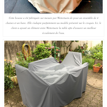
Cette housse a été fabriquée sur mesure par Wettertuete.de pour un ensemble de 4
chaises et un banc. Elle s'adapte parfaitement au modèle présenté sur le croquis. Ici, le
client a ajouté un élément entre Wettertuete la table afin d'assurer un meilleur
écoulement de l'eau.