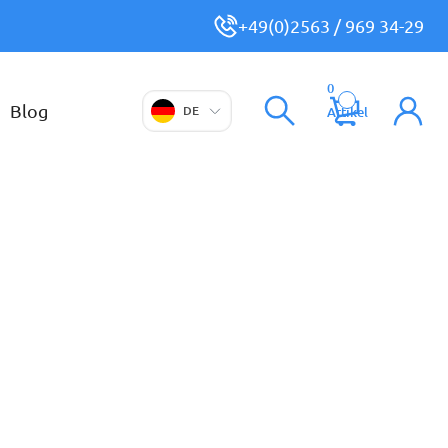
+49(0)2563 / 969 34-29
0
Blog
DE
Artikel