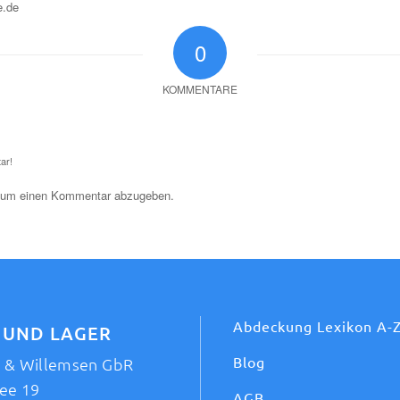
e.de
0
KOMMENTARE
ar!
 um einen Kommentar abzugeben.
Abdeckung Lexikon A-
 UND LAGER
Blog
t & Willemsen GbR
ee 19
AGB