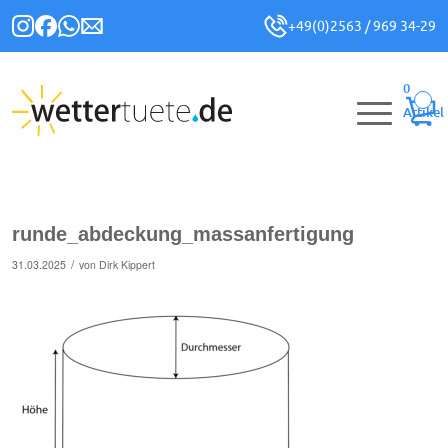
+49(0)2563 / 969 34-29
0
Artikel
runde_abdeckung_massanfertigung
/
31.03.2025
von
Dirk Kippert