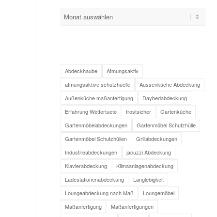
Abdeckhaube
Atmungsaktiv
atmungsaktive schutzhuelle
Aussenküche Abdeckung
Außenküche maßanfertigung
Daybedabdeckung
Erfahrung Wettertuete
frostsicher
Gartenküche
Gartenmöbelabdeckungen
Gartenmöbel Schutzhülle
Gartenmöbel Schutzhüllen
Grillabdeckungen
Industrieabdeckungen
jacuzzi Abdeckung
Klavierabdeckung
Klimaanlagenabdeckung
Ladestationenabdeckung
Langlebigkeit
Loungeabdeckung nach Maß
Loungemöbel
Maßanfertigung
Maßanfertigungen