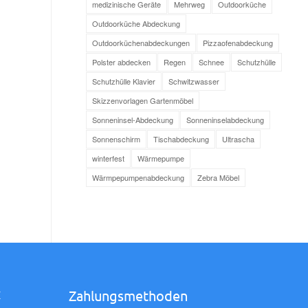
medizinische Geräte
Mehrweg
Outdoorküche
Outdoorküche Abdeckung
Outdoorküchenabdeckungen
Pizzaofenabdeckung
Polster abdecken
Regen
Schnee
Schutzhülle
Schutzhülle Klavier
Schwitzwasser
Skizzenvorlagen Gartenmöbel
Sonneninsel-Abdeckung
Sonneninselabdeckung
Sonnenschirm
Tischabdeckung
Ultrascha
winterfest
Wärmepumpe
Wärmpepumpenabdeckung
Zebra Möbel
Zahlungsmethoden
Z