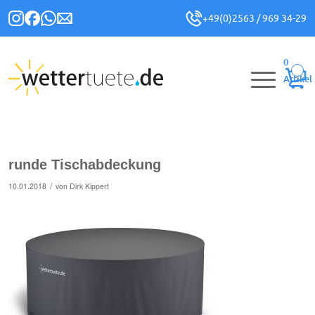
+49(0)2563 / 969 34-29
0
Artikel
runde Tischabdeckung
/
10.01.2018
von
Dirk Kippert