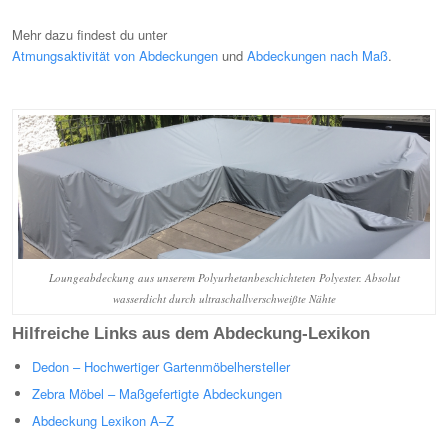
Mehr dazu findest du unter
Atmungsaktivität von Abdeckungen
und
Abdeckungen nach Maß
.
Loungeabdeckung aus unserem Polyurhetanbeschichteten Polyester. Absolut
wasserdicht durch ultraschallverschweißte Nähte
Hilfreiche Links aus dem Abdeckung-Lexikon
Dedon – Hochwertiger Gartenmöbelhersteller
Zebra Möbel – Maßgefertigte Abdeckungen
Abdeckung Lexikon A–Z