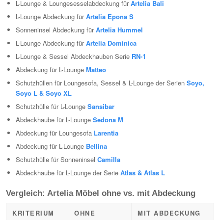
L-Lounge & Loungesesselabdeckung für
Artelia Bali
L-Lounge Abdeckung für
Artelia Epona S
Sonneninsel Abdeckung für
Artelia Hummel
L-Lounge Abdeckung für
Artelia Dominica
L-Lounge & Sessel Abdeckhauben Serie
RN-1
Abdeckung für L-Lounge
Matteo
Schutzhüllen für Loungesofa, Sessel & L-Lounge der Serien
Soyo,
Soyo L & Soyo XL
Schutzhülle für L-Lounge
Sansibar
Abdeckhaube für L-Lounge
Sedona M
Abdeckung für Loungesofa
Larentia
Abdeckung für L-Lounge
Bellina
Schutzhülle für Sonneninsel
Camilla
Abdeckhaube für L-Lounge der Serie
Atlas & Atlas L
Vergleich: Artelia Möbel ohne vs. mit Abdeckung
KRITERIUM
OHNE
MIT ABDECKUNG