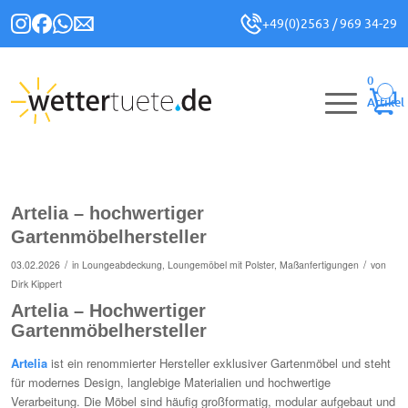
+49(0)2563 / 969 34-29
0
Artikel
Artelia – hochwertiger
Gartenmöbelhersteller
/
/
03.02.2026
in
Loungeabdeckung
,
Loungemöbel mit Polster
,
Maßanfertigungen
von
Dirk Kippert
Artelia – Hochwertiger
Gartenmöbelhersteller
Artelia
ist ein renommierter Hersteller exklusiver Gartenmöbel und steht
für modernes Design, langlebige Materialien und hochwertige
Verarbeitung. Die Möbel sind häufig großformatig, modular aufgebaut und