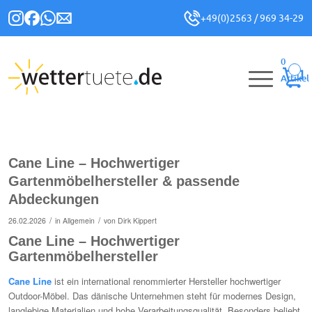
+49(0)2563 / 969 34-29
0
Artikel
Cane Line – Hochwertiger
Gartenmöbelhersteller & passende
Abdeckungen
/
/
26.02.2026
in
Allgemein
von
Dirk Kippert
Cane Line – Hochwertiger
Gartenmöbelhersteller
Cane Line
ist ein international renommierter Hersteller hochwertiger
Outdoor-Möbel. Das dänische Unternehmen steht für modernes Design,
langlebige Materialien und hohe Verarbeitungsqualität. Besonders beliebt