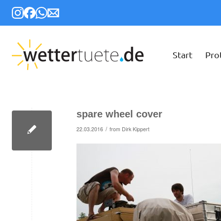
Start
Pro
spare wheel cover
/
22.03.2016
from
Dirk Kippert