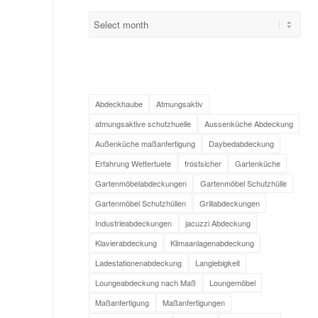
Abdeckhaube
Atmungsaktiv
atmungsaktive schutzhuelle
Aussenküche Abdeckung
Außenküche maßanfertigung
Daybedabdeckung
Erfahrung Wettertuete
frostsicher
Gartenküche
Gartenmöbelabdeckungen
Gartenmöbel Schutzhülle
Gartenmöbel Schutzhüllen
Grillabdeckungen
Industrieabdeckungen
jacuzzi Abdeckung
Klavierabdeckung
Klimaanlagenabdeckung
Ladestationenabdeckung
Langlebigkeit
Loungeabdeckung nach Maß
Loungemöbel
Maßanfertigung
Maßanfertigungen