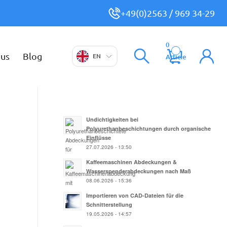
+49(0)2563 / 969 34-29
0
 us
Blog
EN
Article
Undichtigkeiten bei
Polyurethanbeschichtungen durch organische
Einflüsse
27.07.2026 - 13:50
Kaffeemaschinen Abdeckungen &
Wasserspenderabdeckungen nach Maß
08.06.2026 - 15:36
Importieren von CAD-Dateien für die
Schnitterstellung
19.05.2026 - 14:57