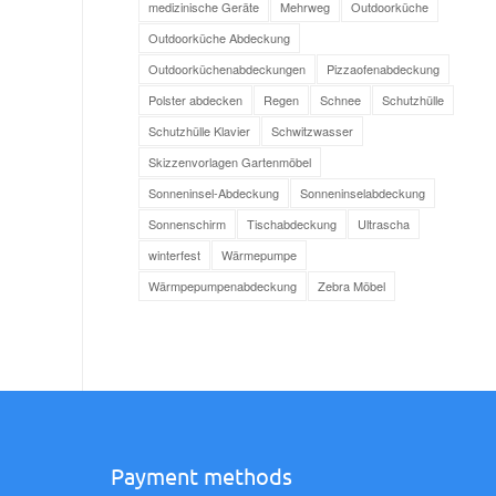
medizinische Geräte
Mehrweg
Outdoorküche
Outdoorküche Abdeckung
Outdoorküchenabdeckungen
Pizzaofenabdeckung
Polster abdecken
Regen
Schnee
Schutzhülle
Schutzhülle Klavier
Schwitzwasser
Skizzenvorlagen Gartenmöbel
Sonneninsel-Abdeckung
Sonneninselabdeckung
Sonnenschirm
Tischabdeckung
Ultrascha
winterfest
Wärmepumpe
Wärmpepumpenabdeckung
Zebra Möbel
Payment methods