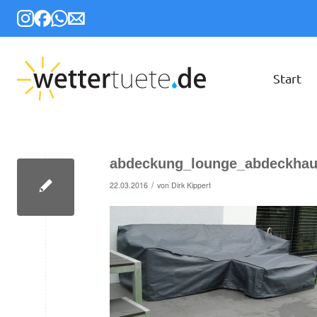
Start
abdeckung_lounge_abdeckha
/
22.03.2016
von
Dirk Kippert