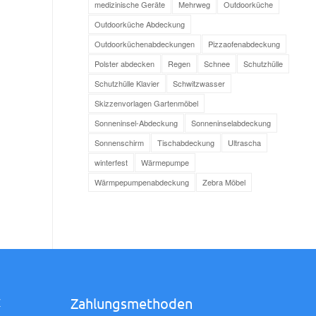
medizinische Geräte
Mehrweg
Outdoorküche
Outdoorküche Abdeckung
Outdoorküchenabdeckungen
Pizzaofenabdeckung
Polster abdecken
Regen
Schnee
Schutzhülle
Schutzhülle Klavier
Schwitzwasser
Skizzenvorlagen Gartenmöbel
Sonneninsel-Abdeckung
Sonneninselabdeckung
Sonnenschirm
Tischabdeckung
Ultrascha
winterfest
Wärmepumpe
Wärmpepumpenabdeckung
Zebra Möbel
Zahlungsmethoden
Z