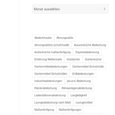
Abdeckhaube
Atmungsaktiv
atmungsaktive schutzhuelle
Aussenküche Abdeckung
Außenküche maßanfertigung
Daybedabdeckung
Erfahrung Wettertuete
frostsicher
Gartenküche
Gartenmöbelabdeckungen
Gartenmöbel Schutzhülle
Gartenmöbel Schutzhüllen
Grillabdeckungen
Industrieabdeckungen
jacuzzi Abdeckung
Klavierabdeckung
Klimaanlagenabdeckung
Ladestationenabdeckung
Langlebigkeit
Loungeabdeckung nach Maß
Loungemöbel
Maßanfertigung
Maßanfertigungen