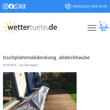
+49(0)2563 / 969 34-29
0
Artikel
tischplattenabdeckung_abdeckhaube
/
22.03.2016
von
Dirk Kippert