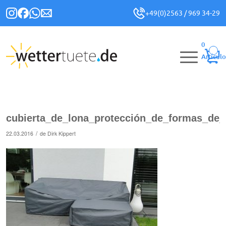
+49(0)2563 / 969 34-29
0
Artículo
cubierta_de_lona_protección_de_formas_de_
/
22.03.2016
de
Dirk Kippert