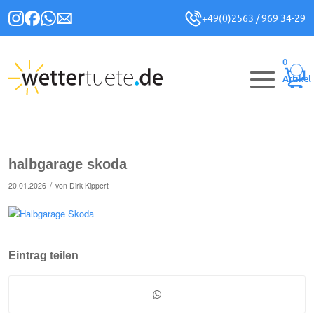
+49(0)2563 / 969 34-29
0
Artikel
halbgarage skoda
/
20.01.2026
von
Dirk Kippert
Eintrag teilen