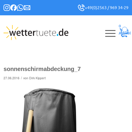
+49(0)2563 / 969 34-29
0
Artikel
sonnenschirmabdeckung_7
/
27.06.2016
von
Dirk Kippert