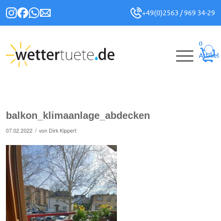
+49(0)2563 / 969 34-29
0
Artikel
balkon_klimaanlage_abdecken
/
07.02.2022
von
Dirk Kippert