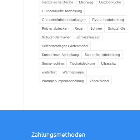
medizinische Geräte
Mehrweg
Outdoorküche
Outdoorküche Abdeckung
Outdoorküchenabdeckungen
Pizzaofenabdeckung
Polster abdecken
Regen
Schnee
Schutzhülle
Schutzhülle Klavier
Schwitzwasser
Skizzenvorlagen Gartenmöbel
Sonneninsel-Abdeckung
Sonneninselabdeckung
Sonnenschirm
Tischabdeckung
Ultrascha
winterfest
Wärmepumpe
Wärmpepumpenabdeckung
Zebra Möbel
Zahlungsmethoden
Z