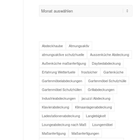
Abdeckhaube
Atmungsaktiv
atmungsaktive schutzhuelle
Aussenküche Abdeckung
Außenküche maßanfertigung
Daybedabdeckung
Erfahrung Wettertuete
frostsicher
Gartenküche
Gartenmöbelabdeckungen
Gartenmöbel Schutzhülle
Gartenmöbel Schutzhüllen
Grillabdeckungen
Industrieabdeckungen
jacuzzi Abdeckung
Klavierabdeckung
Klimaanlagenabdeckung
Ladestationenabdeckung
Langlebigkeit
Loungeabdeckung nach Maß
Loungemöbel
Maßanfertigung
Maßanfertigungen