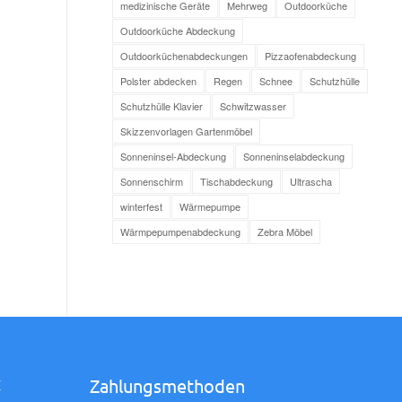
medizinische Geräte
Mehrweg
Outdoorküche
Outdoorküche Abdeckung
Outdoorküchenabdeckungen
Pizzaofenabdeckung
Polster abdecken
Regen
Schnee
Schutzhülle
Schutzhülle Klavier
Schwitzwasser
Skizzenvorlagen Gartenmöbel
Sonneninsel-Abdeckung
Sonneninselabdeckung
Sonnenschirm
Tischabdeckung
Ultrascha
winterfest
Wärmepumpe
Wärmpepumpenabdeckung
Zebra Möbel
Zahlungsmethoden
Z