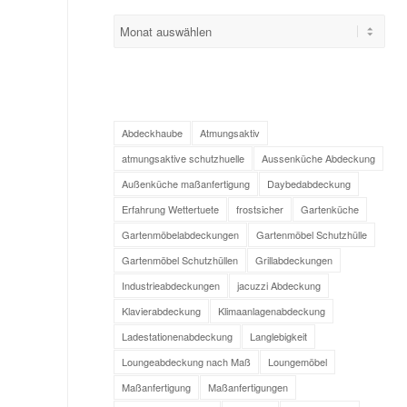
Abdeckhaube
Atmungsaktiv
atmungsaktive schutzhuelle
Aussenküche Abdeckung
Außenküche maßanfertigung
Daybedabdeckung
Erfahrung Wettertuete
frostsicher
Gartenküche
Gartenmöbelabdeckungen
Gartenmöbel Schutzhülle
Gartenmöbel Schutzhüllen
Grillabdeckungen
Industrieabdeckungen
jacuzzi Abdeckung
Klavierabdeckung
Klimaanlagenabdeckung
Ladestationenabdeckung
Langlebigkeit
Loungeabdeckung nach Maß
Loungemöbel
Maßanfertigung
Maßanfertigungen