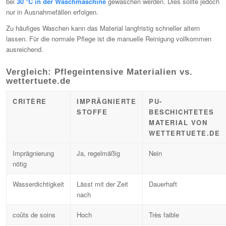
bei
30 °C in der Waschmaschine
gewaschen werden. Dies sollte jedoch
nur in Ausnahmefällen erfolgen.
Zu häufiges Waschen kann das Material langfristig schneller altern
lassen. Für die normale Pflege ist die manuelle Reinigung vollkommen
ausreichend.
Vergleich: Pflegeintensive Materialien vs.
wettertuete.de
CRITÈRE
IMPRÄGNIERTE
PU-
STOFFE
BESCHICHTETES
MATERIAL VON
WETTERTUETE.DE
Imprägnierung
Ja, regelmäßig
Nein
nötig
Wasserdichtigkeit
Lässt mit der Zeit
Dauerhaft
nach
coûts de soins
Hoch
Très faible