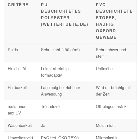
CRITÈRE
PU-
PVC-
BESCHICHTETES
BESCHICHTETE
POLYESTER
STOFFE,
(WETTERTUETE.DE)
HÄUFIG
OXFORD
GEWEBE
Poids
Sehr leicht (190 g/m²)
Sehr schwer und
steif
Flexibilität
Leicht stretchig,
Unflexibel
formadaptiv
Haltbarkeit
Langlebig bei richtiger
Wird oft brüchig mit
Anwendung
der Zeit
résistance
Très élevé
Oft eingeschränkt
aux UV
Waschbarkeit
Ja
Meist nicht
Umweltaspekt
PVC-frei, ÖKO-TEX®
Mikroplastik-