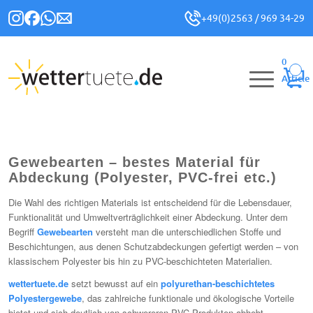
+49(0)2563 / 969 34-29
0
Article
Gewebearten – bestes Material für
Abdeckung (Polyester, PVC-frei etc.)
Die Wahl des richtigen Materials ist entscheidend für die Lebensdauer,
Funktionalität und Umweltverträglichkeit einer Abdeckung. Unter dem
Begriff
Gewebearten
versteht man die unterschiedlichen Stoffe und
Beschichtungen, aus denen Schutzabdeckungen gefertigt werden – von
klassischem Polyester bis hin zu PVC-beschichteten Materialien.
wettertuete.de
setzt bewusst auf ein
polyurethan-beschichtetes
Polyestergewebe
, das zahlreiche funktionale und ökologische Vorteile
bietet und sich deutlich von schwereren PVC-Produkten abhebt.