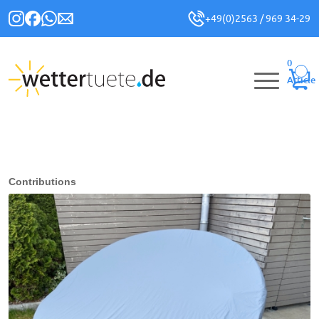
+49(0)2563 / 969 34-29
0
Article
Contributions