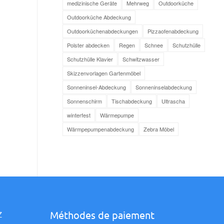
medizinische Geräte
Mehrweg
Outdoorküche
Outdoorküche Abdeckung
Outdoorküchenabdeckungen
Pizzaofenabdeckung
Polster abdecken
Regen
Schnee
Schutzhülle
Schutzhülle Klavier
Schwitzwasser
Skizzenvorlagen Gartenmöbel
Sonneninsel-Abdeckung
Sonneninselabdeckung
Sonnenschirm
Tischabdeckung
Ultrascha
winterfest
Wärmepumpe
Wärmpepumpenabdeckung
Zebra Möbel
Méthodes de paiement
Z