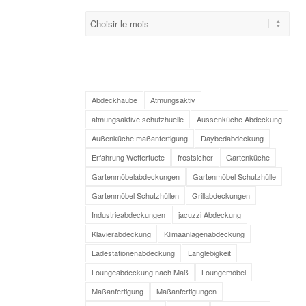
Abdeckhaube
Atmungsaktiv
atmungsaktive schutzhuelle
Aussenküche Abdeckung
Außenküche maßanfertigung
Daybedabdeckung
Erfahrung Wettertuete
frostsicher
Gartenküche
Gartenmöbelabdeckungen
Gartenmöbel Schutzhülle
Gartenmöbel Schutzhüllen
Grillabdeckungen
Industrieabdeckungen
jacuzzi Abdeckung
Klavierabdeckung
Klimaanlagenabdeckung
Ladestationenabdeckung
Langlebigkeit
Loungeabdeckung nach Maß
Loungemöbel
Maßanfertigung
Maßanfertigungen