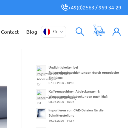
+49(0)2563 / 969 34-29
0
Contact
Blog
FR
Article
Undichtigkeiten bei
Polyurethanbeschichtungen durch organische
Einflüsse
27.07.2026 - 13:50
Kaffeemaschinen Abdeckungen &
Wasserspenderabdeckungen nach Maß
08.06.2026 - 15:36
Importieren von CAD-Dateien für die
Schnitterstellung
19.05.2026 - 14:57