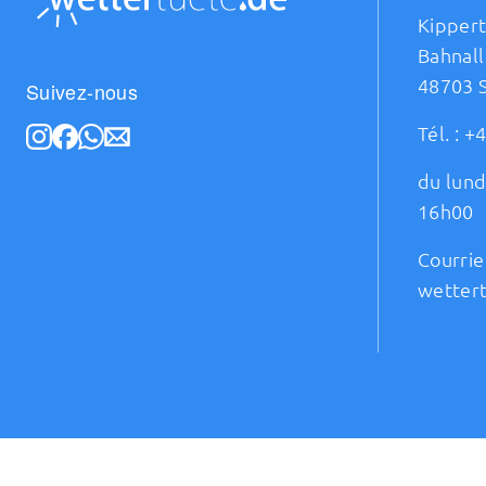
Kipper
Bahnall
48703 
Suivez-nous
Tél. :
+4
du lund
16h00
Courrie
wetter