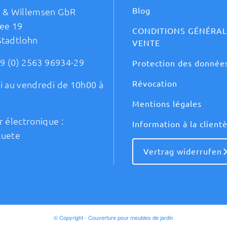
Blog
t & Willemsen GbR
ee 19
CONDITIONS GÉNÉRAL
Stadtlohn
VENTE
9 (0) 2563 96934-29
Protection des donnée
Révocation
i au vendredi de 10h00 à
Mentions légales
r électronique :
Information à la client
tuete
Vertrag widerrufen
© Copyright - Couverture pour meubles de jardin