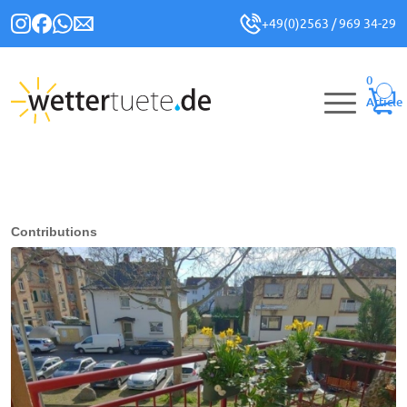
+49(0)2563 / 969 34-29
0
Article
Contributions