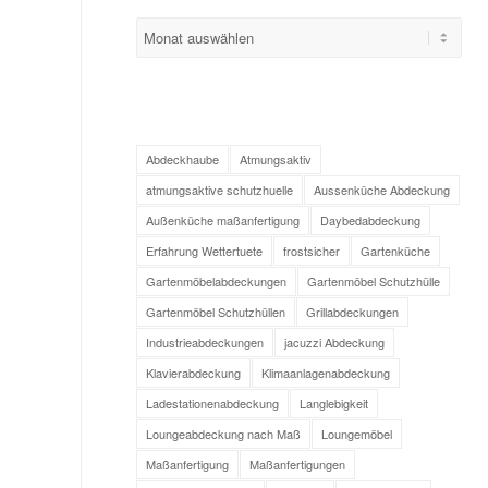
Abdeckhaube
Atmungsaktiv
atmungsaktive schutzhuelle
Aussenküche Abdeckung
Außenküche maßanfertigung
Daybedabdeckung
Erfahrung Wettertuete
frostsicher
Gartenküche
Gartenmöbelabdeckungen
Gartenmöbel Schutzhülle
Gartenmöbel Schutzhüllen
Grillabdeckungen
Industrieabdeckungen
jacuzzi Abdeckung
Klavierabdeckung
Klimaanlagenabdeckung
Ladestationenabdeckung
Langlebigkeit
Loungeabdeckung nach Maß
Loungemöbel
Maßanfertigung
Maßanfertigungen