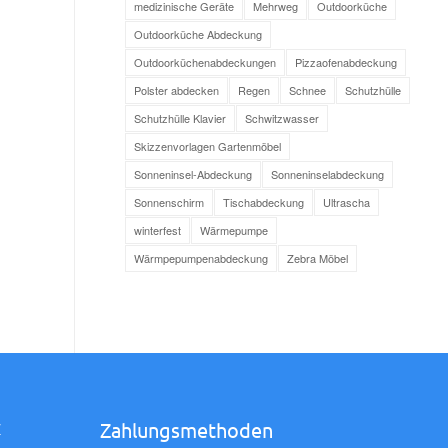
medizinische Geräte
Mehrweg
Outdoorküche
Outdoorküche Abdeckung
Outdoorküchenabdeckungen
Pizzaofenabdeckung
Polster abdecken
Regen
Schnee
Schutzhülle
Schutzhülle Klavier
Schwitzwasser
Skizzenvorlagen Gartenmöbel
Sonneninsel-Abdeckung
Sonneninselabdeckung
Sonnenschirm
Tischabdeckung
Ultrascha
winterfest
Wärmepumpe
Wärmpepumpenabdeckung
Zebra Möbel
Zahlungsmethoden
Z