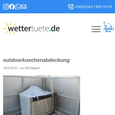
+49(0)2563 / 969 34-29
0
Artikel
outdoorkuechenabdeckung
/
18.03.2016
von
Dirk Kippert