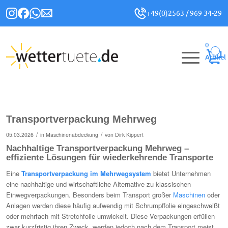
+49(0)2563 / 969 34-29
0
Artikel
Transportverpackung Mehrweg
/
/
05.03.2026
in
Maschinenabdeckung
von
Dirk Kippert
Nachhaltige Transportverpackung Mehrweg –
effiziente Lösungen für wiederkehrende Transporte
Eine
Transportverpackung im Mehrwegsystem
bietet Unternehmen
eine nachhaltige und wirtschaftliche Alternative zu klassischen
Einwegverpackungen. Besonders beim Transport großer
Maschinen
oder
Anlagen werden diese häufig aufwendig mit Schrumpffolie eingeschweißt
oder mehrfach mit Stretchfolie umwickelt. Diese Verpackungen erfüllen
zwar kurzfristig ihren Zweck, werden jedoch nach dem Transport meist